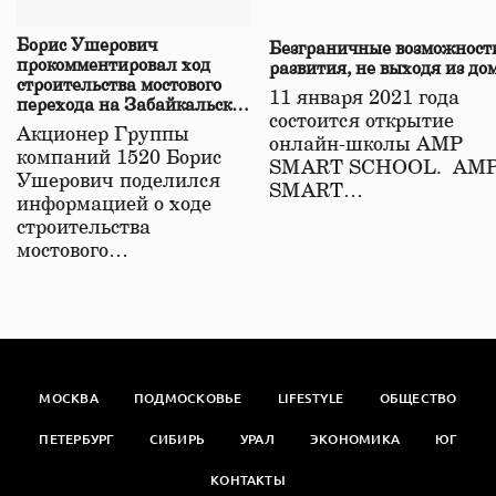
Борис Ушерович
Безграничные возможност
прокомментировал ход
развития, не выходя из до
строительства мостового
11 января 2021 года
перехода на Забайкальской
состоится открытие
железной дороге
Акционер Группы
онлайн-школы АМР
компаний 1520 Борис
SMART SCHOOL. АМ
Ушерович поделился
SMART…
информацией о ходе
строительства
мостового…
МОСКВА
ПОДМОСКОВЬЕ
LIFESTYLE
ОБЩЕСТВО
ПЕТЕРБУРГ
СИБИРЬ
УРАЛ
ЭКОНОМИКА
ЮГ
КОНТАКТЫ