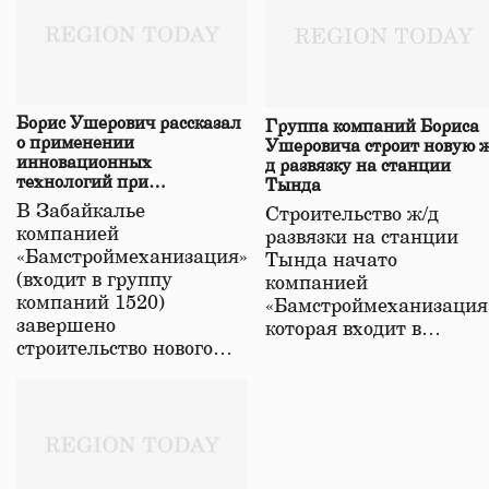
Борис Ушерович рассказал
Группа компаний Бориса
о применении
Ушеровича строит новую ж
инновационных
д развязку на станции
технологий при
Тында
строительстве нового моста
В Забайкалье
Строительство ж/д
в Забайкалье
компанией
развязки на станции
«Бамстроймеханизация»
Тында начато
(входит в группу
компанией
компаний 1520)
«Бамстроймеханизация
завершено
которая входит в…
строительство нового…