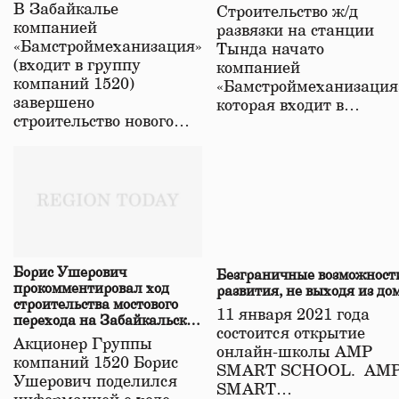
строительстве нового моста
В Забайкалье
Строительство ж/д
в Забайкалье
компанией
развязки на станции
«Бамстроймеханизация»
Тында начато
(входит в группу
компанией
компаний 1520)
«Бамстроймеханизация
завершено
которая входит в…
строительство нового…
Борис Ушерович
Безграничные возможност
прокомментировал ход
развития, не выходя из до
строительства мостового
11 января 2021 года
перехода на Забайкальской
состоится открытие
железной дороге
Акционер Группы
онлайн-школы АМР
компаний 1520 Борис
SMART SCHOOL. АМ
Ушерович поделился
SMART…