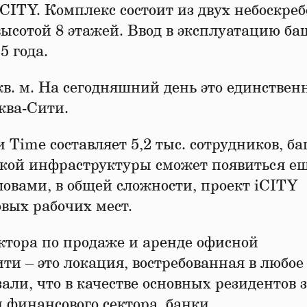
ITY. Комплекс состоит из двух небоскреб
ысотой 8 этажей. Ввод в эксплуатацию ба
5 года.
кв. м. На сегодняшний день это единстве
ква-Сити.
Time составляет 5,2 тыс. сотрудников, б
еской инфраструктуры сможет появиться е
ловами, в общей сложности, проект iCITY
овых рабочих мест.
ктора по продаже и аренде офисной
и – это локация, востребованная в любое
али, что в качестве основных резидентов з
финансового сектора, банки,