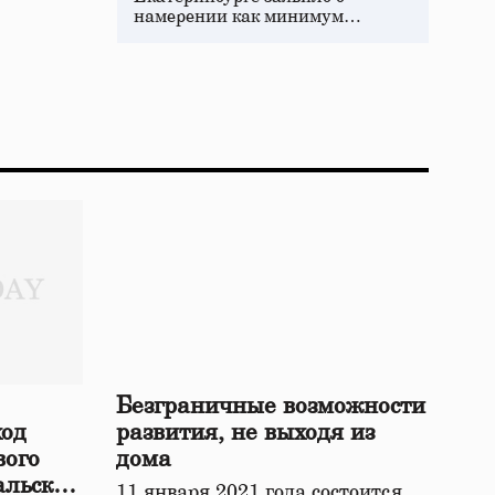
намерении как минимум…
Безграничные возможности
ход
развития, не выходя из
вого
дома
альской
11 января 2021 года состоится