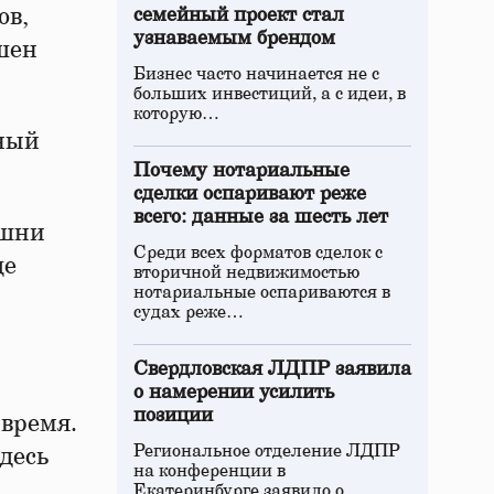
ов,
семейный проект стал
узнаваемым брендом
шен
Бизнес часто начинается не с
больших инвестиций, а с идеи, в
которую…
нный
Почему нотариальные
сделки оспаривают реже
всего: данные за шесть лет
ашни
Среди всех форматов сделок с
ще
вторичной недвижимостью
нотариальные оспариваются в
судах реже…
Свердловская ЛДПР заявила
о намерении усилить
позиции
 время.
Региональное отделение ЛДПР
десь
на конференции в
Екатеринбурге заявило о