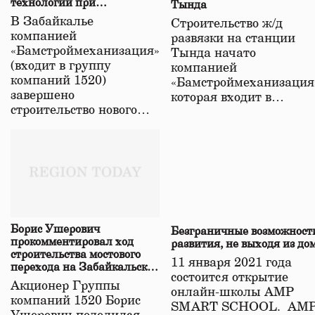
технологий при
Тында
строительстве нового моста
В Забайкалье
Строительство ж/д
в Забайкалье
компанией
развязки на станции
«Бамстроймеханизация»
Тында начато
(входит в группу
компанией
компаний 1520)
«Бамстроймеханизация
завершено
которая входит в…
строительство нового…
Борис Ушерович
Безграничные возможност
прокомментировал ход
развития, не выходя из до
строительства мостового
11 января 2021 года
перехода на Забайкальской
состоится открытие
железной дороге
Акционер Группы
онлайн-школы АМР
компаний 1520 Борис
SMART SCHOOL. АМ