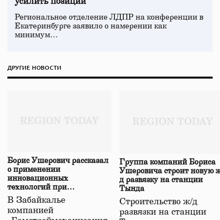
усилить позиции
Региональное отделение ЛДПР на конференции в
Екатеринбурге заявило о намерении как
минимум…
ДРУГИЕ НОВОСТИ
Борис Ушерович рассказал
Группа компаний Бориса
о применении
Ушеровича строит новую ж
инновационных
д развязку на станции
технологий при
Тында
строительстве нового моста
В Забайкалье
Строительство ж/д
в Забайкалье
компанией
развязки на станции