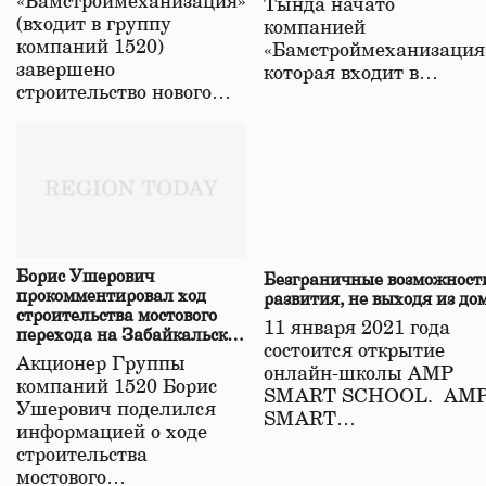
«Бамстроймеханизация»
Тында начато
(входит в группу
компанией
компаний 1520)
«Бамстроймеханизация
завершено
которая входит в…
строительство нового…
Борис Ушерович
Безграничные возможност
прокомментировал ход
развития, не выходя из до
строительства мостового
11 января 2021 года
перехода на Забайкальской
состоится открытие
железной дороге
Акционер Группы
онлайн-школы АМР
компаний 1520 Борис
SMART SCHOOL. АМ
Ушерович поделился
SMART…
информацией о ходе
строительства
мостового…