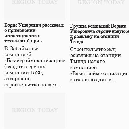
Борис Ушерович рассказал
Группа компаний Бориса
о применении
Ушеровича строит новую ж
инновационных
д развязку на станции
технологий при
Тында
строительстве нового моста
В Забайкалье
Строительство ж/д
в Забайкалье
компанией
развязки на станции
«Бамстроймеханизация»
Тында начато
(входит в группу
компанией
компаний 1520)
«Бамстроймеханизация
завершено
которая входит в…
строительство нового…