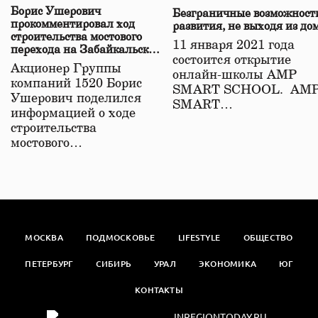
Борис Ушерович
Безграничные возможност
прокомментировал ход
развития, не выходя из до
строительства мостового
11 января 2021 года
перехода на Забайкальской
состоится открытие
железной дороге
Акционер Группы
онлайн-школы АМР
компаний 1520 Борис
SMART SCHOOL. АМ
Ушерович поделился
SMART…
информацией о ходе
строительства
мостового…
МОСКВА
ПОДМОСКОВЬЕ
LIFESTYLE
ОБЩЕСТВО
ПЕТЕРБУРГ
СИБИРЬ
УРАЛ
ЭКОНОМИКА
ЮГ
КОНТАКТЫ