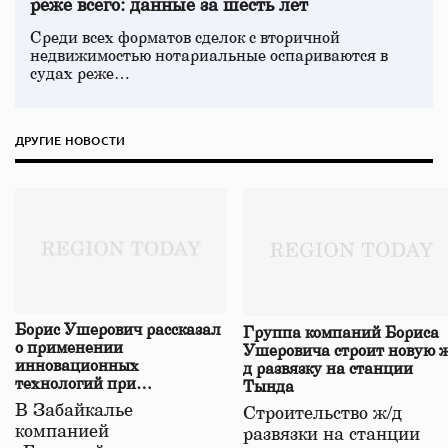
реже всего: данные за шесть лет
Среди всех форматов сделок с вторичной
недвижимостью нотариальные оспариваются в
судах реже…
ДРУГИЕ НОВОСТИ
Борис Ушерович рассказал
Группа компаний Бориса
о применении
Ушеровича строит новую ж
инновационных
д развязку на станции
технологий при
Тында
строительстве нового моста
В Забайкалье
Строительство ж/д
в Забайкалье
компанией
развязки на станции