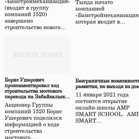
«Бамстроймеханизация»
Тында начато
(входит в группу
компанией
компаний 1520)
«Бамстроймеханизация
завершено
которая входит в…
строительство нового…
Борис Ушерович
Безграничные возможност
прокомментировал ход
развития, не выходя из до
строительства мостового
11 января 2021 года
перехода на Забайкальской
состоится открытие
железной дороге
Акционер Группы
онлайн-школы АМР
компаний 1520 Борис
SMART SCHOOL. АМ
Ушерович поделился
SMART…
информацией о ходе
строительства
мостового…