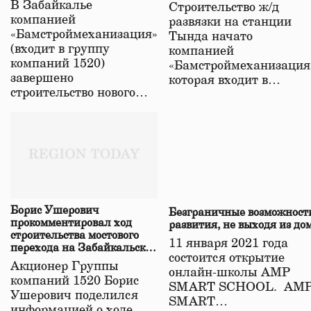
В Забайкалье
Строительство ж/д
в Забайкалье
компанией
развязки на станции
«Бамстроймеханизация»
Тында начато
(входит в группу
компанией
компаний 1520)
«Бамстроймеханизация
завершено
которая входит в…
строительство нового…
Борис Ушерович
Безграничные возможност
прокомментировал ход
развития, не выходя из до
строительства мостового
11 января 2021 года
перехода на Забайкальской
состоится открытие
железной дороге
Акционер Группы
онлайн-школы АМР
компаний 1520 Борис
SMART SCHOOL. АМ
Ушерович поделился
SMART…
информацией о ходе