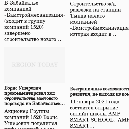
строительстве нового моста
В Забайкалье
Строительство ж/д
в Забайкалье
компанией
развязки на станции
«Бамстроймеханизация»
Тында начато
(входит в группу
компанией
компаний 1520)
«Бамстроймеханизация
завершено
которая входит в…
строительство нового…
Борис Ушерович
Безграничные возможност
прокомментировал ход
развития, не выходя из до
строительства мостового
11 января 2021 года
перехода на Забайкальской
состоится открытие
железной дороге
Акционер Группы
онлайн-школы АМР
компаний 1520 Борис
SMART SCHOOL. АМ
Ушерович поделился
SMART…