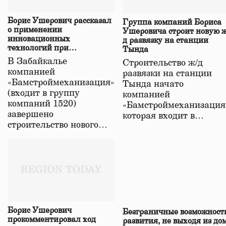
Борис Ушерович рассказал
Группа компаний Бориса
о применении
Ушеровича строит новую ж
инновационных
д развязку на станции
технологий при
Тында
строительстве нового моста
В Забайкалье
Строительство ж/д
в Забайкалье
компанией
развязки на станции
«Бамстроймеханизация»
Тында начато
(входит в группу
компанией
компаний 1520)
«Бамстроймеханизация
завершено
которая входит в…
строительство нового…
Борис Ушерович
Безграничные возможност
прокомментировал ход
развития, не выходя из до