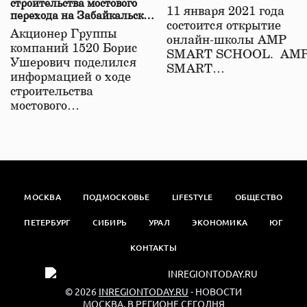
строительства мостового
11 января 2021 года
перехода на Забайкальской
состоится открытие
железной дороге
Акционер Группы
онлайн-школы АМР
компаний 1520 Борис
SMART SCHOOL. АМ
Ушерович поделился
SMART…
информацией о ходе
строительства
мостового…
МОСКВА
ПОДМОСКОВЬЕ
LIFESTYLE
ОБЩЕСТВО
ПЕТЕРБУРГ
СИБИРЬ
УРАЛ
ЭКОНОМИКА
ЮГ
КОНТАКТЫ
© 2026
INREGIONTODAY.RU
- НОВОСТИ
МОСКВА. В РЕГИОНЕ СЕГОДНЯ