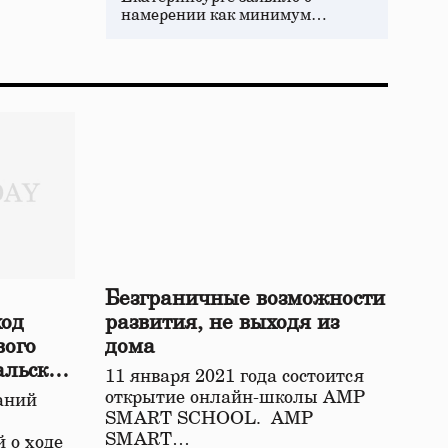
намерении как минимум…
Безграничные возможности
ход
развития, не выходя из
вого
дома
альской
11 января 2021 года состоится
открытие онлайн-школы АМР
аний
SMART SCHOOL. АМР
SMART…
 о ходе