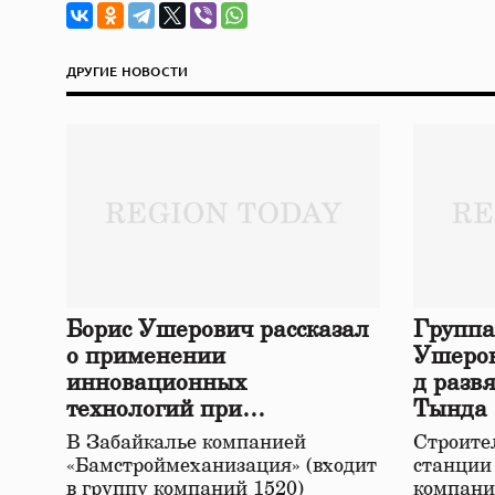
ДРУГИЕ НОВОСТИ
Борис Ушерович рассказал
Группа
о применении
Ушеров
инновационных
д разв
технологий при
Тында
строительстве нового моста
В Забайкалье компанией
Строител
в Забайкалье
«Бамстроймеханизация» (входит
станции
в группу компаний 1520)
компани