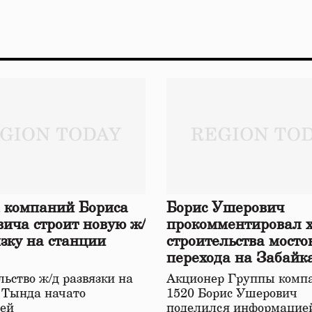
 компаний Бориса
Борис Ушерович
ича строит новую ж/
прокомментировал 
язку на станции
строительства мосто
перехода на Забайк
железной дороге
ьство ж/д развязки на
Акционер Группы комп
 Тында начато
1520 Борис Ушерович
ей
поделился информацией