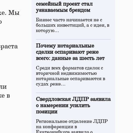
семейный проект стал
узнаваемым брендом
хе. Мы
Бизнес часто начинается не с
о
больших инвестиций, а с идеи, в
которую…
зраста
Почему нотариальные
сделки оспаривают реже
всего: данные за шесть лет
Среди всех форматов сделок с
вторичной недвижимостью
нотариальные оспариваются в
судах реже…
ли
е в
Свердловская ЛДПР заявила
о намерении усилить
позиции
Региональное отделение ЛДПР
на конференции в
Екатеринбурге заявило о