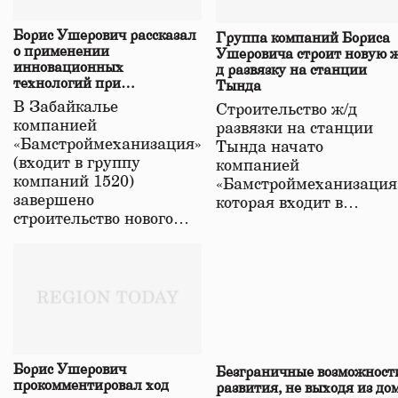
Борис Ушерович рассказал
Группа компаний Бориса
о применении
Ушеровича строит новую ж
инновационных
д развязку на станции
технологий при
Тында
строительстве нового моста
В Забайкалье
Строительство ж/д
в Забайкалье
компанией
развязки на станции
«Бамстроймеханизация»
Тында начато
(входит в группу
компанией
компаний 1520)
«Бамстроймеханизация
завершено
которая входит в…
строительство нового…
Борис Ушерович
Безграничные возможност
прокомментировал ход
развития, не выходя из до