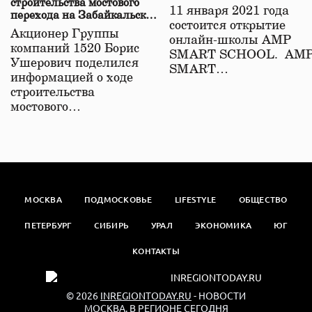
строительства мостового
11 января 2021 года
перехода на Забайкальской
состоится открытие
железной дороге
Акционер Группы
онлайн-школы АМР
компаний 1520 Борис
SMART SCHOOL. АМ
Ушерович поделился
SMART…
информацией о ходе
строительства
мостового…
МОСКВА
ПОДМОСКОВЬЕ
LIFESTYLE
ОБЩЕСТВО
ПЕТЕРБУРГ
СИБИРЬ
УРАЛ
ЭКОНОМИКА
ЮГ
КОНТАКТЫ
© 2026
INREGIONTODAY.RU
- НОВОСТИ
МОСКВА. В РЕГИОНЕ СЕГОДНЯ