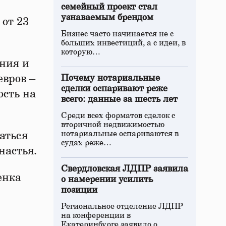
семейный проект стал
узнаваемым брендом
 от 23
Бизнес часто начинается не с
больших инвестиций, а с идеи, в
которую…
ния и
евров –
Почему нотариальные
сделки оспаривают реже
ость на
всего: данные за шесть лет
Среди всех форматов сделок с
вторичной недвижимостью
нотариальные оспариваются в
аться
судах реже…
настья.
Свердловская ЛДПР заявила
енка
о намерении усилить
позиции
Региональное отделение ЛДПР
на конференции в
Екатеринбурге заявило о