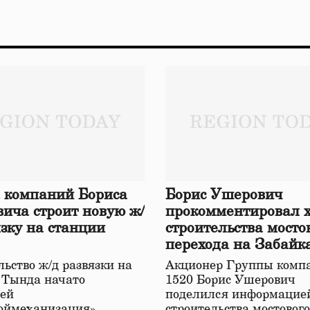
 компаний Бориса
Борис Ушерович
ича строит новую ж/
прокомментировал 
язку на станции
строительства мосто
перехода на Забайк
железной дороге
ьство ж/д развязки на
Акционер Группы комп
 Тында начато
1520 Борис Ушерович
ей
поделился информацией
оймеханизация»,
строительства мостовог