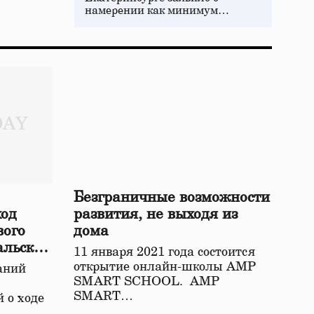
намерении как минимум…
Безграничные возможности
ход
развития, не выходя из
вого
дома
альской
11 января 2021 года состоится
открытие онлайн-школы АМР
аний
SMART SCHOOL. АМР
SMART…
 о ходе
о…