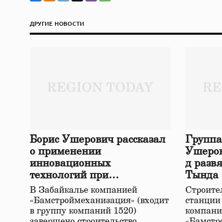
ДРУГИЕ НОВОСТИ
Борис Ушерович рассказал
Группа
о применении
Ушеров
инновационных
д разв
технологий при
Тында
строительстве нового моста
В Забайкалье компанией
Строител
в Забайкалье
«Бамстроймеханизация» (входит
станции
в группу компаний 1520)
компани
завершено строительство
«Бамстр