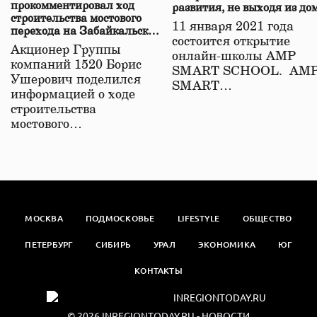
прокомментировал ход
развития, не выходя из до
строительства мостового
11 января 2021 года
перехода на Забайкальской
состоится открытие
железной дороге
Акционер Группы
онлайн-школы АМР
компаний 1520 Борис
SMART SCHOOL. АМ
Ушерович поделился
SMART…
информацией о ходе
строительства
мостового…
МОСКВА
ПОДМОСКОВЬЕ
LIFESTYLE
ОБЩЕСТВО
ПЕТЕРБУРГ
СИБИРЬ
УРАЛ
ЭКОНОМИКА
ЮГ
КОНТАКТЫ
© 2026
INREGIONTODAY.RU
- НОВОСТИ