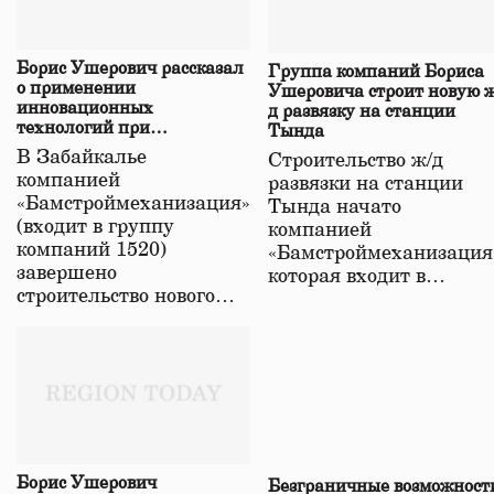
Борис Ушерович рассказал
Группа компаний Бориса
о применении
Ушеровича строит новую ж
инновационных
д развязку на станции
технологий при
Тында
строительстве нового моста
В Забайкалье
Строительство ж/д
в Забайкалье
компанией
развязки на станции
«Бамстроймеханизация»
Тында начато
(входит в группу
компанией
компаний 1520)
«Бамстроймеханизация
завершено
которая входит в…
строительство нового…
Борис Ушерович
Безграничные возможност