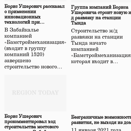
Борис Ушерович рассказал
Группа компаний Бориса
о применении
Ушеровича строит новую ж
инновационных
д развязку на станции
технологий при
Тында
строительстве нового моста
В Забайкалье
Строительство ж/д
в Забайкалье
компанией
развязки на станции
«Бамстроймеханизация»
Тында начато
(входит в группу
компанией
компаний 1520)
«Бамстроймеханизация
завершено
которая входит в…
строительство нового…
Борис Ушерович
Безграничные возможност
прокомментировал ход
развития, не выходя из до
строительства мостового
11 января 2021 года