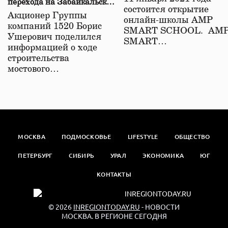
перехода на Забайкальской
состоится открытие
железной дороге
Акционер Группы
онлайн-школы АМР
компаний 1520 Борис
SMART SCHOOL. АМ
Ушерович поделился
SMART…
информацией о ходе
строительства
мостового…
МОСКВА
ПОДМОСКОВЬЕ
LIFESTYLE
ОБЩЕСТВО
ПЕТЕРБУРГ
СИБИРЬ
УРАЛ
ЭКОНОМИКА
ЮГ
КОНТАКТЫ
© 2026
INREGIONTODAY.RU
- НОВОСТИ
МОСКВА. В РЕГИОНЕ СЕГОДНЯ