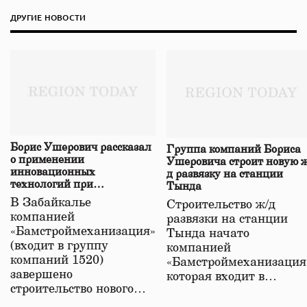
ДРУГИЕ НОВОСТИ
Борис Ушерович рассказал
Группа компаний Бориса
о применении
Ушеровича строит новую ж
инновационных
д развязку на станции
технологий при
Тында
строительстве нового моста
В Забайкалье
Строительство ж/д
в Забайкалье
компанией
развязки на станции
«Бамстроймеханизация»
Тында начато
(входит в группу
компанией
компаний 1520)
«Бамстроймеханизация
завершено
которая входит в…
строительство нового…