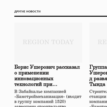
ДРУГИЕ НОВОСТИ
Борис Ушерович рассказал
Группа
о применении
Ушеров
инновационных
д разв
технологий при
Тында
строительстве нового моста
В Забайкалье компанией
Строител
в Забайкалье
«Бамстроймеханизация» (входит
станции
в группу компаний 1520)
компани
завершено строительство
«Бамстр