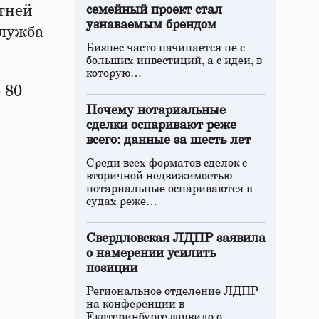
етней
семейный проект стал
узнаваемым брендом
служба
Бизнес часто начинается не с
больших инвестиций, а с идеи, в
которую…
 80
Почему нотариальные
сделки оспаривают реже
всего: данные за шесть лет
Среди всех форматов сделок с
вторичной недвижимостью
нотариальные оспариваются в
судах реже…
Свердловская ЛДПР заявила
о намерении усилить
позиции
Региональное отделение ЛДПР
на конференции в
Екатеринбурге заявило о