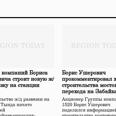
 компаний Бориса
Борис Ушерович
ича строит новую ж/
прокомментировал 
язку на станции
строительства мосто
перехода на Забайк
железной дороге
ьство ж/д развязки на
Акционер Группы комп
 Тында начато
1520 Борис Ушерович
ей
поделился информацией
оймеханизация»,
строительства мостовог