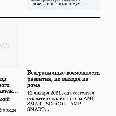
намерении как минимум…
Безграничные возможности
ход
развития, не выходя из
вого
дома
альской
11 января 2021 года состоится
открытие онлайн-школы АМР
аний
SMART SCHOOL. АМР
SMART…
 о ходе
о…