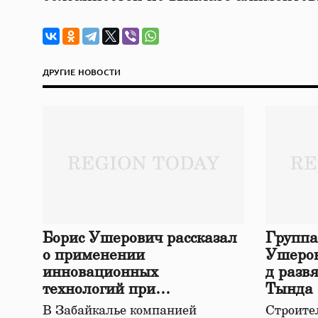
ДРУГИЕ НОВОСТИ
Борис Ушерович рассказал
Группа
о применении
Ушеров
инновационных
д разв
технологий при
Тында
строительстве нового моста
В Забайкалье компанией
Строител