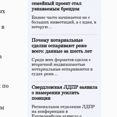
семейный проект стал
узнаваемым брендом
ых
Бизнес часто начинается не с
больших инвестиций, а с идеи, в
 в
которую…
Почему нотариальные
сделки оспаривают реже
всего: данные за шесть лет
а
Среди всех форматов сделок с
вторичной недвижимостью
нотариальные оспариваются в
судах реже…
 по
Свердловская ЛДПР заявила
о намерении усилить
позиции
ом
Региональное отделение ЛДПР
на конференции в
Екатеринбурге заявило о