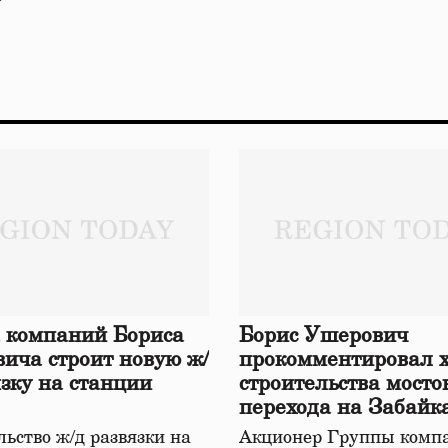
 компаний Бориса
Борис Ушерович
ича строит новую ж/
прокомментировал 
язку на станции
строительства мосто
перехода на Забайк
железной дороге
ьство ж/д развязки на
Акционер Группы комп