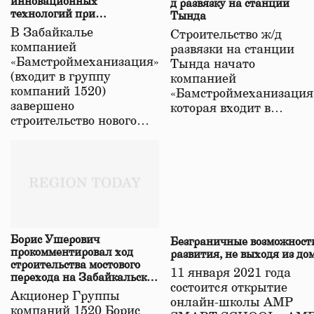
инновационных
д развязку на станции
технологий при
Тында
строительстве нового моста
В Забайкалье
Строительство ж/д
в Забайкалье
компанией
развязки на станции
«Бамстроймеханизация»
Тында начато
(входит в группу
компанией
компаний 1520)
«Бамстроймеханизация
завершено
которая входит в…
строительство нового…
Борис Ушерович
Безграничные возможност
прокомментировал ход
развития, не выходя из до
строительства мостового
11 января 2021 года
перехода на Забайкальской
состоится открытие
железной дороге
Акционер Группы
онлайн-школы АМР
компаний 1520 Борис