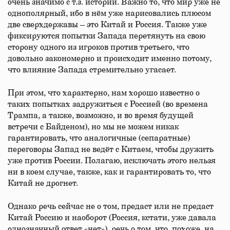
очень значимо с т.з. истории. Важно то, что мир уже не
однополярный, ибо в нём уже нарисовались плюсом
две сверхдержавы – это Китай и Россия. Также уже
фиксируются попытки Запада перетянуть на свою
сторону одного из игроков против третьего, что
довольно закономерно и происходит именно потому,
что влияние Запада стремительно угасает.
При этом, что характерно, нам хорошо известно о
таких попытках задружиться с Россией (во времена
Трампа, а также, возможно, и во время будущей
встречи с Байденом), но мы не можем никак
гарантировать, что аналогичные (сепаратные)
переговоры Запад не ведёт с Китаем, чтобы дружить
уже против России. Полагаю, исключать этого нельзя
ни в коем случае, также, как и гарантировать то, что
Китай не дрогнет.
Однако речь сейчас не о том, предаст или не предаст
Китай Россию и наоборот (Россия, кстати, уже давала
однозначный ответ «нет»), речь о том, что, похоже, на