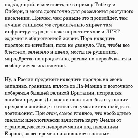
подходящий, и местность не в пример Тибету и
Сибири, и места достаточно для расселения растущего
населения. Причём, чем раньше это произойдёт, тем
лучше: слишком уж стремительно хиреет там
инфраструктура, а также нарастает хаос и ЛГБТ-
содомия в общественной жизни. Пора наводить
порядок по-китайски, пока не рвануло. Так, чтобы всё
блестело, зеленело и цвело, мосты не рушились,
мародёрство не процветало, расизм не переобувался и
вообще исчез как явление.
Ну, а России предстоит наводить порядок на своих
западных границах вплоть до Ла-Манша и восточного
побережья бывшей великой Британии, исправляя
ошибки предков. Да, как ни печально, были у наших
предков и ошибки, что никак не умаляет их победы и
достижения. При этом, самое главное, что необходимо
сделать: идеологически зачистить карту Земли от
страноведческого недоразумения под названием
Европа, во все времена являвшаяся главным