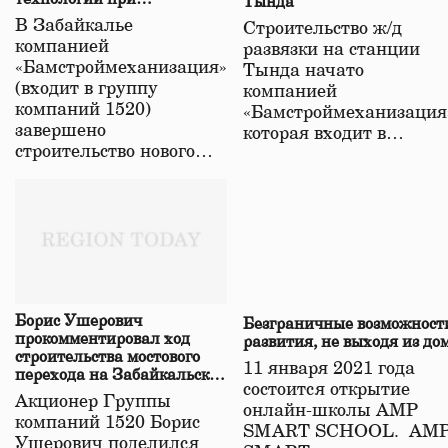
Тында
строительстве нового моста
В Забайкалье
Строительство ж/д
в Забайкалье
компанией
развязки на станции
«Бамстроймеханизация»
Тында начато
(входит в группу
компанией
компаний 1520)
«Бамстроймеханизация
завершено
которая входит в…
строительство нового…
Борис Ушерович
Безграничные возможност
прокомментировал ход
развития, не выходя из до
строительства мостового
11 января 2021 года
перехода на Забайкальской
состоится открытие
железной дороге
Акционер Группы
онлайн-школы АМР
компаний 1520 Борис
SMART SCHOOL. АМ
Ушерович поделился