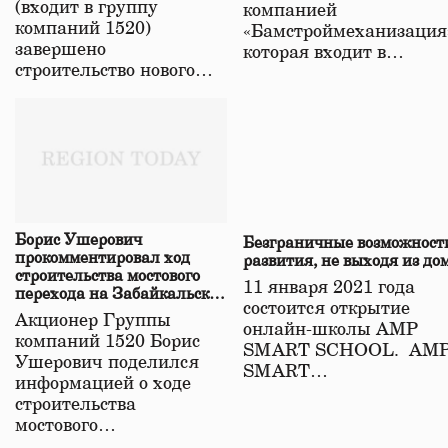
(входит в группу
компанией
компаний 1520)
«Бамстроймеханизация
завершено
которая входит в…
строительство нового…
Борис Ушерович
Безграничные возможност
прокомментировал ход
развития, не выходя из до
строительства мостового
11 января 2021 года
перехода на Забайкальской
состоится открытие
железной дороге
Акционер Группы
онлайн-школы АМР
компаний 1520 Борис
SMART SCHOOL. АМ
Ушерович поделился
SMART…
информацией о ходе
строительства
мостового…