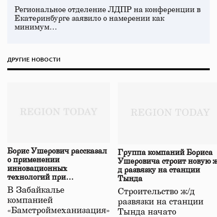
Региональное отделение ЛДПР на конференции в
Екатеринбурге заявило о намерении как
минимум…
ДРУГИЕ НОВОСТИ
Борис Ушерович рассказал
Группа компаний Бориса
о применении
Ушеровича строит новую ж
инновационных
д развязку на станции
технологий при
Тында
строительстве нового моста
В Забайкалье
Строительство ж/д
в Забайкалье
компанией
развязки на станции
«Бамстроймеханизация»
Тында начато