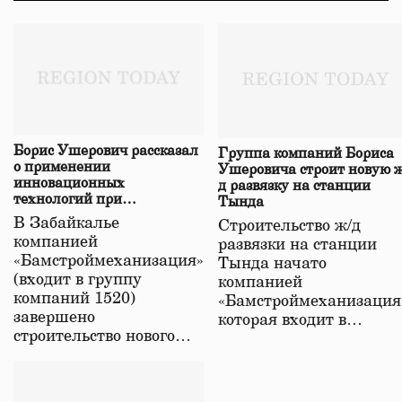
Борис Ушерович рассказал
Группа компаний Бориса
о применении
Ушеровича строит новую ж
инновационных
д развязку на станции
технологий при
Тында
строительстве нового моста
В Забайкалье
Строительство ж/д
в Забайкалье
компанией
развязки на станции
«Бамстроймеханизация»
Тында начато
(входит в группу
компанией
компаний 1520)
«Бамстроймеханизация
завершено
которая входит в…
строительство нового…