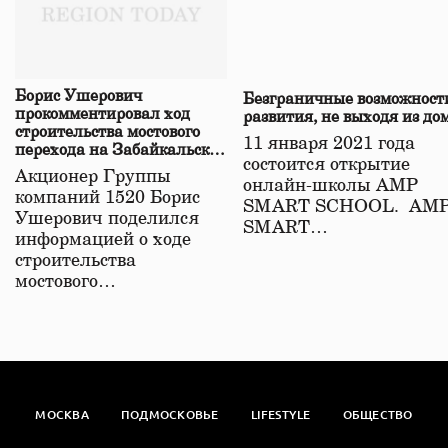
Борис Ушерович
Безграничные возможност
прокомментировал ход
развития, не выходя из до
строительства мостового
11 января 2021 года
перехода на Забайкальской
состоится открытие
железной дороге
Акционер Группы
онлайн-школы АМР
компаний 1520 Борис
SMART SCHOOL. АМ
Ушерович поделился
SMART…
информацией о ходе
строительства
мостового…
МОСКВА
ПОДМОСКОВЬЕ
LIFESTYLE
ОБЩЕСТВО