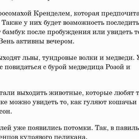
 росомахой Кренделем, которая предпочит
. Также у них будет возможность последить
бамбук после пробуждения или увидеть т
Зень активны вечером.
ыходят львы, тундровые волки и медведи.
с повидаться с бурой медведица Розой и
стали выходить животные, которые любят т
ке можно увидеть то, как гуляют кошачьи
сон.
лей уже появились потомки. Так, в павил
енцов кудрявого пеликана.