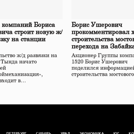
 компаний Бориса
Борис Ушерович
ича строит новую ж/
прокомментировал 
язку на станции
строительства мосто
перехода на Забайк
железной дороге
ьство ж/д развязки на
Акционер Группы комп
 Тында начато
1520 Борис Ушерович
ей
поделился информацией
оймеханизация»,
строительства мостовог
 входит в…
ПЕТЕРБУРГ
СИБИРЬ
УРАЛ
ЭКОНОМИКА
ЮГ
КО