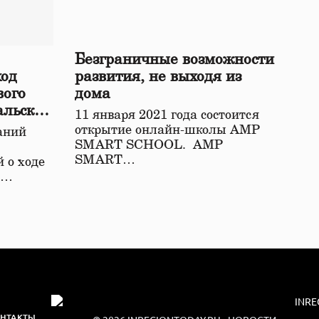
Безграничные возможности
ход
развития, не выходя из
вого
дома
альской
11 января 2021 года состоится
открытие онлайн-школы АМР
аний
SMART SCHOOL. АМР
SMART…
 о ходе
о…
НТАКТЫ