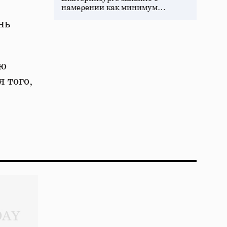
намерении как минимум…
нь
ую
 того,