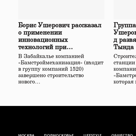
Борис Ушерович рассказал
Группа
о применении
Ушеров
инновационных
д разв
технологий при
Тында
строительстве нового моста
В Забайкалье компанией
Строител
в Забайкалье
«Бамстроймеханизация» (входит
станции
в группу компаний 1520)
компани
завершено строительство
«Бамстр
нового…
которая
МОСКВА
ПОДМОСКОВЬЕ
LIFESTYLE
ОБЩЕСТВО