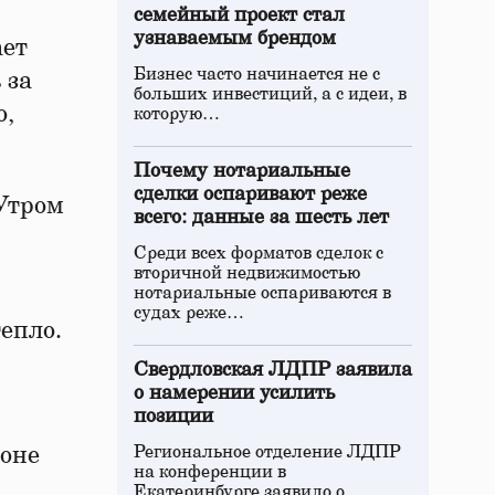
семейный проект стал
узнаваемым брендом
ает
Бизнес часто начинается не с
 за
больших инвестиций, а с идеи, в
о,
которую…
Почему нотариальные
сделки оспаривают реже
 Утром
всего: данные за шесть лет
Среди всех форматов сделок с
вторичной недвижимостью
нотариальные оспариваются в
судах реже…
епло.
Свердловская ЛДПР заявила
о намерении усилить
позиции
ьоне
Региональное отделение ЛДПР
на конференции в
Екатеринбурге заявило о