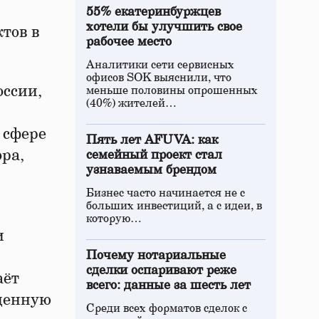
55% екатеринбуржцев
хотели бы улучшить свое
тов в
рабочее место
Аналитики сети сервисных
офисов SOK выяснили, что
оссии,
меньше половины опрошенных
(40%) жителей…
 сфере
Пять лет AFUVA: как
ра,
семейный проект стал
узнаваемым брендом
Бизнес часто начинается не с
больших инвестиций, а с идеи, в
которую…
и
Почему нотариальные
сделки оспаривают реже
аёт
всего: данные за шесть лет
 ценную
Среди всех форматов сделок с