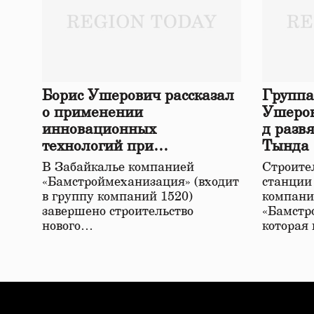
Борис Ушерович рассказал
Группа
о применении
Ушеров
инновационных
д разв
технологий при
Тында
строительстве нового моста
В Забайкалье компанией
Строител
в Забайкалье
«Бамстроймеханизация» (входит
станции
в группу компаний 1520)
компани
завершено строительство
«Бамстр
нового…
которая