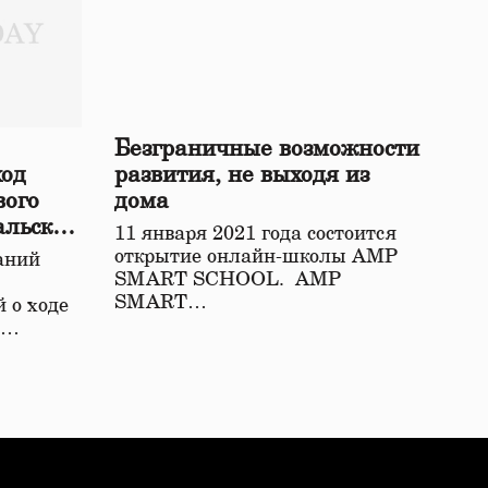
Безграничные возможности
ход
развития, не выходя из
вого
дома
альской
11 января 2021 года состоится
открытие онлайн-школы АМР
аний
SMART SCHOOL. АМР
SMART…
 о ходе
о…