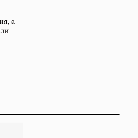
ия, а
сли