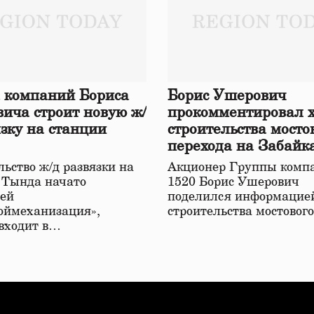
 компаний Бориса
Борис Ушерович
ича строит новую ж/
прокомментировал 
язку на станции
строительства мосто
перехода на Забайк
железной дороге
ьство ж/д развязки на
Акционер Группы комп
 Тында начато
1520 Борис Ушерович
ей
поделился информацией
оймеханизация»,
строительства мостовог
 входит в…