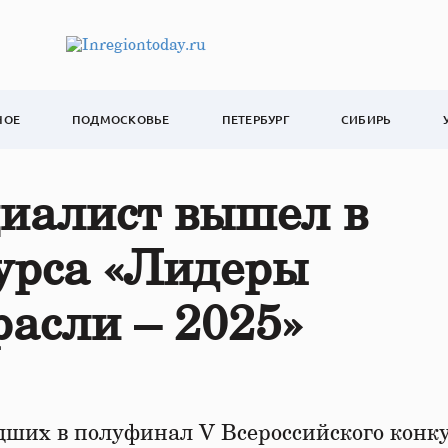
НОЕ
ПОДМОСКОВЬЕ
ПЕТЕРБУРГ
СИБИРЬ
циалист вышел в
урса «Лидеры
расли – 2025»
дших в полуфинал V Всероссийского конк