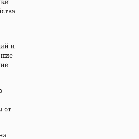
ики
йства
ций и
ение
ние
в
ы от
на