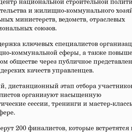
 центр национальной строительной полит
ительства и жилищно-коммунального хозя
ных министерств, ведомств, отраслевых
иональных союзов.
ддержка ключевых специалистов организа
щно-коммунальной сферы, а также повыш
ком обществе через публичное представле
дерских качеств управленцев.
ий, дистанционный этап отбора участнико
налистов организуют насыщенную
ические сессии, тренинги и мастер-класс
фере.
берут 200 финалистов, которые встретятся 