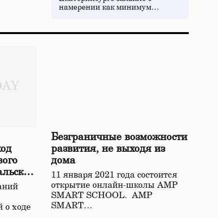
намерении как минимум…
Безграничные возможности
ход
развития, не выходя из
вого
дома
альской
11 января 2021 года состоится
открытие онлайн-школы АМР
аний
SMART SCHOOL. АМР
SMART…
 о ходе
о…