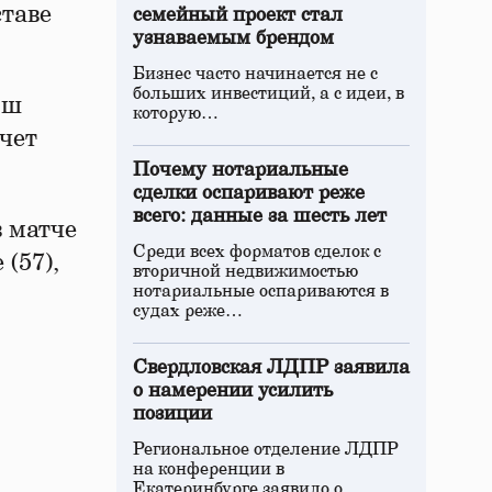
ставе
семейный проект стал
узнаваемым брендом
Бизнес часто начинается не с
больших инвестиций, а с идеи, в
ыш
которую…
счет
Почему нотариальные
сделки оспаривают реже
всего: данные за шесть лет
в матче
Среди всех форматов сделок с
(57),
вторичной недвижимостью
нотариальные оспариваются в
судах реже…
Свердловская ЛДПР заявила
о намерении усилить
позиции
Региональное отделение ЛДПР
на конференции в
Екатеринбурге заявило о