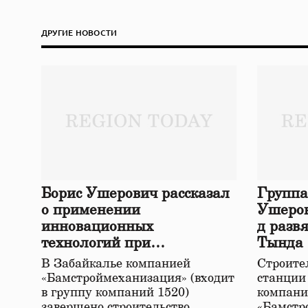
ДРУГИЕ НОВОСТИ
Борис Ушерович рассказал
Группа
о применении
Ушеров
инновационных
д разв
технологий при
Тында
строительстве нового моста
В Забайкалье компанией
Строител
в Забайкалье
«Бамстроймеханизация» (входит
станции
в группу компаний 1520)
компани
завершено строительство
«Бамстр