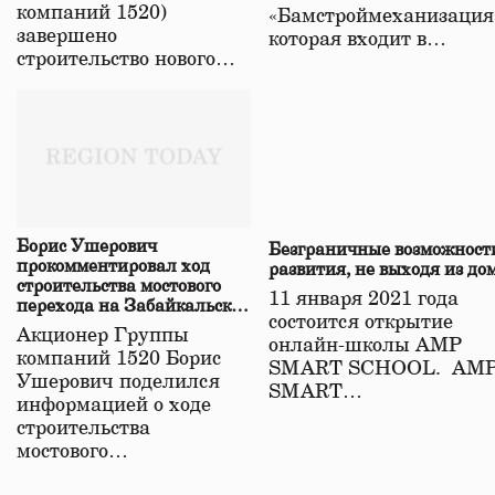
компаний 1520)
«Бамстроймеханизация
завершено
которая входит в…
строительство нового…
Борис Ушерович
Безграничные возможност
прокомментировал ход
развития, не выходя из до
строительства мостового
11 января 2021 года
перехода на Забайкальской
состоится открытие
железной дороге
Акционер Группы
онлайн-школы АМР
компаний 1520 Борис
SMART SCHOOL. АМ
Ушерович поделился
SMART…
информацией о ходе
строительства
мостового…