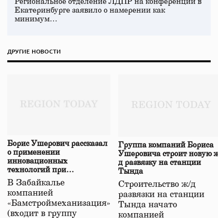
Региональное отделение ЛДПР на конференции в
Екатеринбурге заявило о намерении как
минимум…
ДРУГИЕ НОВОСТИ
Борис Ушерович рассказал
Группа компаний Бориса
о применении
Ушеровича строит новую ж
инновационных
д развязку на станции
технологий при
Тында
строительстве нового моста
В Забайкалье
Строительство ж/д
в Забайкалье
компанией
развязки на станции
«Бамстроймеханизация»
Тында начато
(входит в группу
компанией