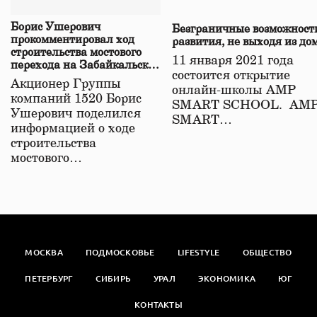
Борис Ушерович
Безграничные возможност
прокомментировал ход
развития, не выходя из до
строительства мостового
11 января 2021 года
перехода на Забайкальской
состоится открытие
железной дороге
Акционер Группы
онлайн-школы АМР
компаний 1520 Борис
SMART SCHOOL. АМ
Ушерович поделился
SMART…
информацией о ходе
строительства
мостового…
МОСКВА
ПОДМОСКОВЬЕ
LIFESTYLE
ОБЩЕСТВО
ПЕТЕРБУРГ
СИБИРЬ
УРАЛ
ЭКОНОМИКА
ЮГ
КОНТАКТЫ