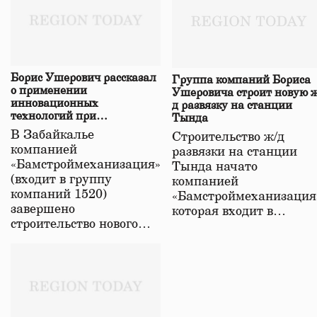
Борис Ушерович рассказал
Группа компаний Бориса
о применении
Ушеровича строит новую ж
инновационных
д развязку на станции
технологий при
Тында
строительстве нового моста
В Забайкалье
Строительство ж/д
в Забайкалье
компанией
развязки на станции
«Бамстроймеханизация»
Тында начато
(входит в группу
компанией
компаний 1520)
«Бамстроймеханизация
завершено
которая входит в…
строительство нового…