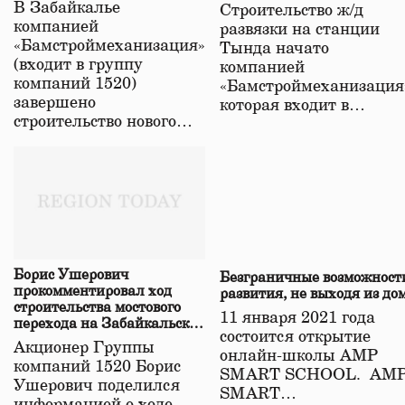
строительстве нового моста
В Забайкалье
Строительство ж/д
в Забайкалье
компанией
развязки на станции
«Бамстроймеханизация»
Тында начато
(входит в группу
компанией
компаний 1520)
«Бамстроймеханизация
завершено
которая входит в…
строительство нового…
Борис Ушерович
Безграничные возможност
прокомментировал ход
развития, не выходя из до
строительства мостового
11 января 2021 года
перехода на Забайкальской
состоится открытие
железной дороге
Акционер Группы
онлайн-школы АМР
компаний 1520 Борис
SMART SCHOOL. АМ
Ушерович поделился
SMART…