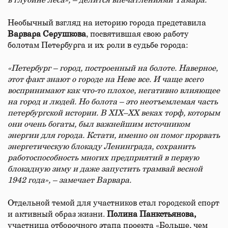
в глубине леса», – делится впечатлениями Тамара.
Необычный взгляд на историю города представила
Варвара Серушкова
, посвятившая свою работу
болотам Петербурга и их роли в судьбе города:
«Петербург – город, построенный на болоте. Наверное,
этот факт знают о городе на Неве все. И чаще всего
воспринимают как что-то плохое, негативно влияющее
на город и людей. Но болота – это неотъемлемая часть
петербургской истории. В XIX–XX веках торф, которым
они очень богаты, был важнейшим источником
энергии для города. Кстати, именно он помог прорвать
энергетическую блокаду Ленинграда, сохранить
работоспособность многих предприятий в первую
блокадную зиму и даже запустить трамвай весной
1942 года», – замечает Варвара.
Отдельной темой для участников стал городской спорт
и активный образ жизни.
Полина Панкстьянова,
участница отборочного этапа проекта «Больше, чем