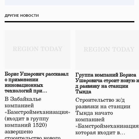
ДРУГИЕ НОВОСТИ
Борис Ушерович рассказал
Группа компаний Бориса
о применении
Ушеровича строит новую ж
инновационных
д развязку на станции
технологий при
Тында
строительстве нового моста
В Забайкалье
Строительство ж/д
в Забайкалье
компанией
развязки на станции
«Бамстроймеханизация»
Тында начато
(входит в группу
компанией
компаний 1520)
«Бамстроймеханизация
завершено
которая входит в…
строительство нового…