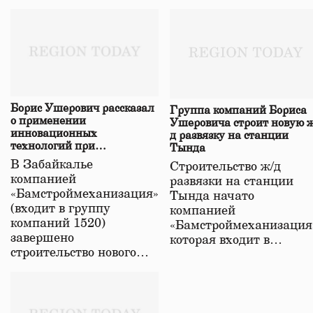
Борис Ушерович рассказал
Группа компаний Бориса
о применении
Ушеровича строит новую ж
инновационных
д развязку на станции
технологий при
Тында
строительстве нового моста
В Забайкалье
Строительство ж/д
в Забайкалье
компанией
развязки на станции
«Бамстроймеханизация»
Тында начато
(входит в группу
компанией
компаний 1520)
«Бамстроймеханизация
завершено
которая входит в…
строительство нового…