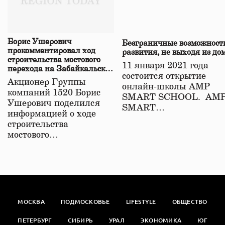
Борис Ушерович
Безграничные возможност
прокомментировал ход
развития, не выходя из до
строительства мостового
11 января 2021 года
перехода на Забайкальской
состоится открытие
железной дороге
Акционер Группы
онлайн-школы АМР
компаний 1520 Борис
SMART SCHOOL. АМ
Ушерович поделился
SMART…
информацией о ходе
строительства
мостового…
МОСКВА
ПОДМОСКОВЬЕ
LIFESTYLE
ОБЩЕСТВО
ПЕТЕРБУРГ
СИБИРЬ
УРАЛ
ЭКОНОМИКА
ЮГ