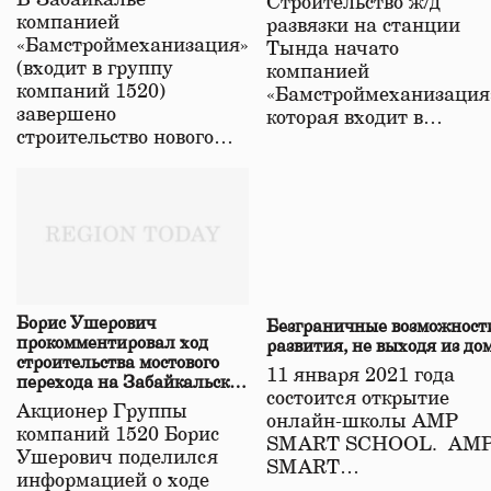
В Забайкалье
Строительство ж/д
в Забайкалье
компанией
развязки на станции
«Бамстроймеханизация»
Тында начато
(входит в группу
компанией
компаний 1520)
«Бамстроймеханизация
завершено
которая входит в…
строительство нового…
Борис Ушерович
Безграничные возможност
прокомментировал ход
развития, не выходя из до
строительства мостового
11 января 2021 года
перехода на Забайкальской
состоится открытие
железной дороге
Акционер Группы
онлайн-школы АМР
компаний 1520 Борис
SMART SCHOOL. АМ
Ушерович поделился
SMART…
информацией о ходе