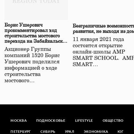
Борис Ушерович
Безграничные возможност
прокомментировал ход
развития, не выходя из до
строительства мостового
11 января 2021 года
перехода на Забайкальской
состоится открытие
железной дороге
Акционер Группы
онлайн-школы АМР
компаний 1520 Борис
SMART SCHOOL. АМ
Ушерович поделился
SMART…
информацией о ходе
строительства
мостового…
МОСКВА
ПОДМОСКОВЬЕ
LIFESTYLE
ОБЩЕСТВО
ПЕТЕРБУРГ
СИБИРЬ
УРАЛ
ЭКОНОМИКА
ЮГ