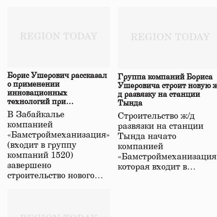
Борис Ушерович рассказал
Группа компаний Бориса
о применении
Ушеровича строит новую ж
инновационных
д развязку на станции
технологий при
Тында
строительстве нового моста
В Забайкалье
Строительство ж/д
в Забайкалье
компанией
развязки на станции
«Бамстроймеханизация»
Тында начато
(входит в группу
компанией
компаний 1520)
«Бамстроймеханизация
завершено
которая входит в…
строительство нового…