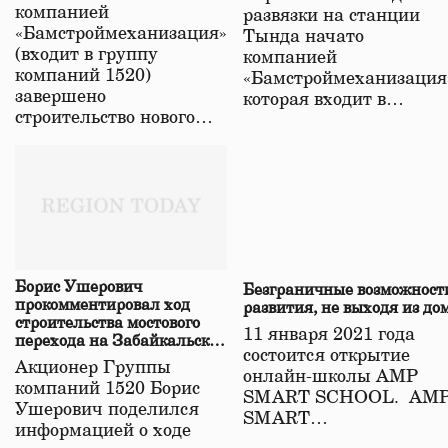
в Забайкалье
компанией
развязки на станции
«Бамстроймеханизация»
Тында начато
(входит в группу
компанией
компаний 1520)
«Бамстроймеханизация
завершено
которая входит в…
строительство нового…
Борис Ушерович
Безграничные возможност
прокомментировал ход
развития, не выходя из до
строительства мостового
11 января 2021 года
перехода на Забайкальской
состоится открытие
железной дороге
Акционер Группы
онлайн-школы АМР
компаний 1520 Борис
SMART SCHOOL. АМ
Ушерович поделился
SMART…
информацией о ходе