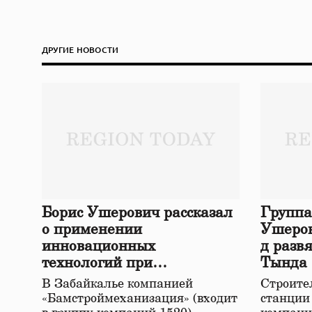
ДРУГИЕ НОВОСТИ
Борис Ушерович рассказал
Группа
о применении
Ушеров
инновационных
д разв
технологий при
Тында
строительстве нового моста
В Забайкалье компанией
Строител
в Забайкалье
«Бамстроймеханизация» (входит
станции