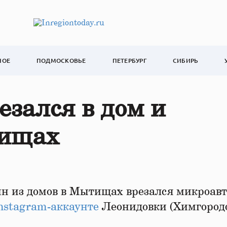
НОЕ
ПОДМОСКОВЬЕ
ПЕТЕРБУРГ
СИБИРЬ
езался в дом и
тищах
н из домов в Мытищах врезался микроавт
nstagram-аккаунте
Леонидовки (Химгородо