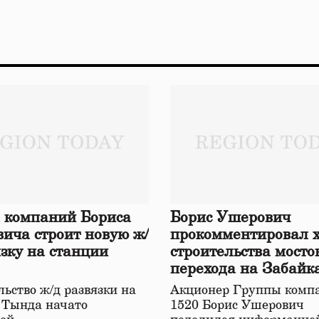
 компаний Бориса
Борис Ушерович
ича строит новую ж/
прокомментировал 
язку на станции
строительства мосто
перехода на Забайк
железной дороге
ьство ж/д развязки на
Акционер Группы комп
 Тында начато
1520 Борис Ушерович