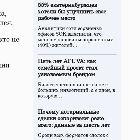
55% екатеринбуржцев
хотели бы улучшить свое
а,
рабочее место
лся.
Аналитики сети сервисных
офисов SOK выяснили, что
кто не
меньше половины опрошенных
(40%) жителей…
Пять лет AFUVA: как
ния
семейный проект стал
узнаваемым брендом
Бизнес часто начинается не с
больших инвестиций, а с идеи, в
которую…
Почему нотариальные
сделки оспаривают реже
всего: данные за шесть лет
Среди всех форматов сделок с