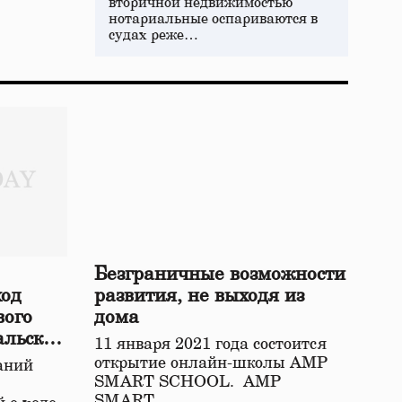
вторичной недвижимостью
нотариальные оспариваются в
судах реже…
Безграничные возможности
ход
развития, не выходя из
вого
дома
альской
11 января 2021 года состоится
открытие онлайн-школы АМР
аний
SMART SCHOOL. АМР
SMART…