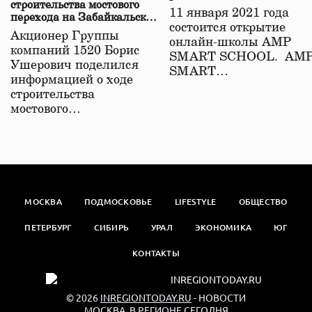
строительства мостового
11 января 2021 года
перехода на Забайкальской
состоится открытие
железной дороге
Акционер Группы
онлайн-школы АМР
компаний 1520 Борис
SMART SCHOOL. АМ
Ушерович поделился
SMART…
информацией о ходе
строительства
мостового…
МОСКВА
ПОДМОСКОВЬЕ
LIFESTYLE
ОБЩЕСТВО
ПЕТЕРБУРГ
СИБИРЬ
УРАЛ
ЭКОНОМИКА
ЮГ
КОНТАКТЫ
© 2026
INREGIONTODAY.RU
- НОВОСТИ
МОСКВА. В РЕГИОНЕ СЕГОДНЯ