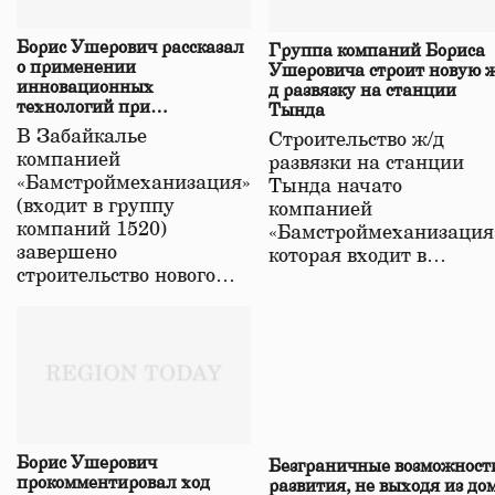
Борис Ушерович рассказал
Группа компаний Бориса
о применении
Ушеровича строит новую ж
инновационных
д развязку на станции
технологий при
Тында
строительстве нового моста
В Забайкалье
Строительство ж/д
в Забайкалье
компанией
развязки на станции
«Бамстроймеханизация»
Тында начато
(входит в группу
компанией
компаний 1520)
«Бамстроймеханизация
завершено
которая входит в…
строительство нового…
Борис Ушерович
Безграничные возможност
прокомментировал ход
развития, не выходя из до