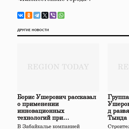
ДРУГИЕ НОВОСТИ
Борис Ушерович рассказал
Группа
о применении
Ушеров
инновационных
д разв
технологий при
Тында
строительстве нового моста
В Забайкалье компанией
Строител