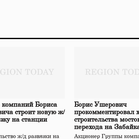
 компаний Бориса
Борис Ушерович
ича строит новую ж/
прокомментировал 
язку на станции
строительства мосто
перехода на Забайк
железной дороге
ьство ж/д развязки на
Акционер Группы комп