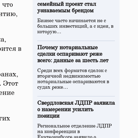
 что
семейный проект стал
узнаваемым брендом
итию,
Бизнес часто начинается не с
больших инвестиций, а с идеи, в
которую…
а,
Почему нотариальные
рится в
сделки оспаривают реже
всего: данные за шесть лет
Среди всех форматов сделок с
ранах,
вторичной недвижимостью
нотариальные оспариваются в
. Этот
судах реже…
ление
Свердловская ЛДПР заявила
о намерении усилить
позиции
гих
Региональное отделение ЛДПР
на конференции в
Екатеринбурге заявило о