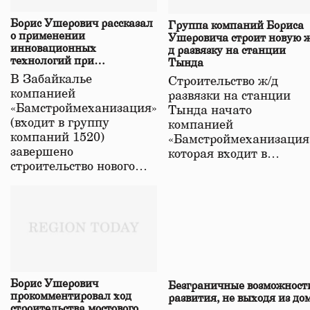
Борис Ушерович рассказал
Группа компаний Бориса
о применении
Ушеровича строит новую ж
инновационных
д развязку на станции
технологий при
Тында
строительстве нового моста
В Забайкалье
Строительство ж/д
в Забайкалье
компанией
развязки на станции
«Бамстроймеханизация»
Тында начато
(входит в группу
компанией
компаний 1520)
«Бамстроймеханизация
завершено
которая входит в…
строительство нового…
Борис Ушерович
Безграничные возможност
прокомментировал ход
развития, не выходя из до
строительства мостового