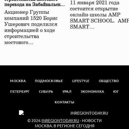
11 января 2021 года
перехода на Забайкальской
состоится открытие
железной дороге
Акционер Группы
онлайн-школы АМР
компаний 1520 Борис
SMART SCHOOL. АМ
Ушерович поделился
SMART…
информацией о ходе
строительства
мостового…
МОСКВА
ПОДМОСКОВЬЕ
LIFESTYLE
ОБЩЕСТВО
ПЕТЕРБУРГ
СИБИРЬ
УРАЛ
ЭКОНОМИКА
ЮГ
КОНТАКТЫ
© 2026
INREGIONTODAY.RU
- НОВОСТИ
МОСКВА. В РЕГИОНЕ СЕГОДНЯ