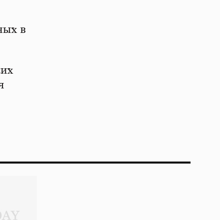
ных в
ких
я