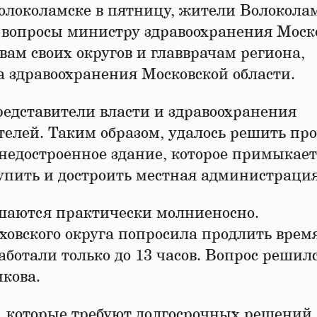
Волоколамске в пятницу, жители Волокола
 вопросы министру здравоохранения Моск
вам своих округов и главврачам региона,
а здравоохранения Московской области.
редставители власти и здравоохранения
телей. Таким образом, удалось решить про
– недостроенное здание, которое примыкает
пить и достроить местная администрация
ешаются практически молниеносно.
овского округа попросила продлить врем
аботали только до 13 часов. Вопрос решил
нкова.
, которые требуют долгосрочных решений,