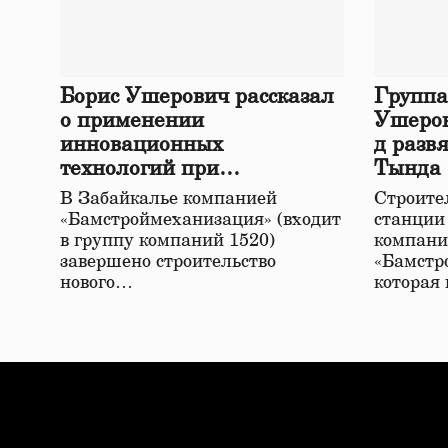
Борис Ушерович рассказал
Группа
о применении
Ушеров
инновационных
д разв
технологий при
Тында
строительстве нового моста
В Забайкалье компанией
Строител
в Забайкалье
«Бамстроймеханизация» (входит
станции
в группу компаний 1520)
компани
завершено строительство
«Бамстр
нового…
которая