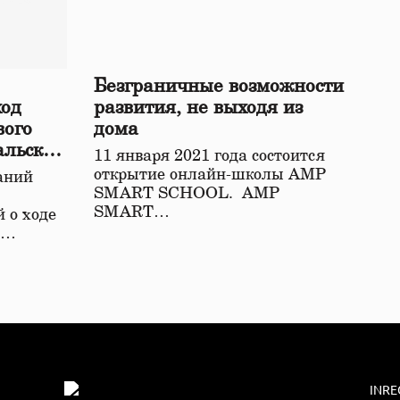
Безграничные возможности
ход
развития, не выходя из
вого
дома
альской
11 января 2021 года состоится
открытие онлайн-школы АМР
аний
SMART SCHOOL. АМР
SMART…
 о ходе
о…