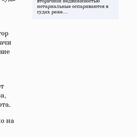
вторичной недвижимостью
нотариальные оспариваются в
судах реже…
тор
дачи
вие
от
а,
рта.
о на