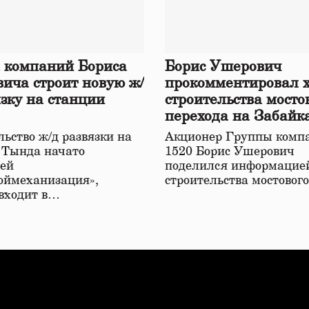
 компаний Бориса
Борис Ушерович
ича строит новую ж/
прокомментировал 
язку на станции
строительства мосто
перехода на Забайк
железной дороге
ьство ж/д развязки на
Акционер Группы комп
 Тында начато
1520 Борис Ушерович
ей
поделился информацией
оймеханизация»,
строительства мостовог
 входит в…