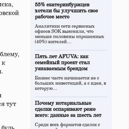
мска,
55% екатеринбуржцев
хотели бы улучшить свое
овской
рабочее место
Аналитики сети сервисных
офисов SOK выяснили, что
меньше половины опрошенных
(40%) жителей…
блему,
Пять лет AFUVA: как
 к
семейный проект стал
узнаваемым брендом
.
Бизнес часто начинается не с
больших инвестиций, а с идеи, в
которую…
я
ся тут
Почему нотариальные
сделки оспаривают реже
всего: данные за шесть лет
Среди всех форматов сделок с
 будь