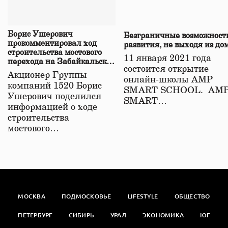
Борис Ушерович
Безграничные возможност
прокомментировал ход
развития, не выходя из до
строительства мостового
11 января 2021 года
перехода на Забайкальской
состоится открытие
железной дороге
Акционер Группы
онлайн-школы АМР
компаний 1520 Борис
SMART SCHOOL. АМ
Ушерович поделился
SMART…
информацией о ходе
строительства
мостового…
МОСКВА
ПОДМОСКОВЬЕ
LIFESTYLE
ОБЩЕСТВО
ПЕТЕРБУРГ
СИБИРЬ
УРАЛ
ЭКОНОМИКА
ЮГ