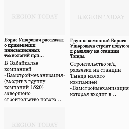
Борис Ушерович рассказал
Группа компаний Бориса
о применении
Ушеровича строит новую ж
инновационных
д развязку на станции
технологий при
Тында
строительстве нового моста
В Забайкалье
Строительство ж/д
в Забайкалье
компанией
развязки на станции
«Бамстроймеханизация»
Тында начато
(входит в группу
компанией
компаний 1520)
«Бамстроймеханизация
завершено
которая входит в…
строительство нового…