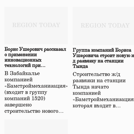
Борис Ушерович рассказал
Группа компаний Бориса
о применении
Ушеровича строит новую ж
инновационных
д развязку на станции
технологий при
Тында
строительстве нового моста
В Забайкалье
Строительство ж/д
в Забайкалье
компанией
развязки на станции
«Бамстроймеханизация»
Тында начато
(входит в группу
компанией
компаний 1520)
«Бамстроймеханизация
завершено
которая входит в…
строительство нового…