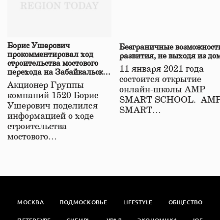
Борис Ушерович
Безграничные возможност
прокомментировал ход
развития, не выходя из до
строительства мостового
11 января 2021 года
перехода на Забайкальской
состоится открытие
железной дороге
Акционер Группы
онлайн-школы АМР
компаний 1520 Борис
SMART SCHOOL. АМ
Ушерович поделился
SMART…
информацией о ходе
строительства
мостового…
МОСКВА
ПОДМОСКОВЬЕ
LIFESTYLE
ОБЩЕСТВО