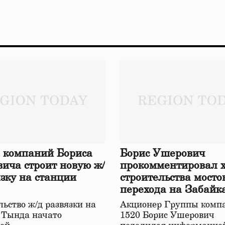
 компаний Бориса
Борис Ушерович
ича строит новую ж/
прокомментировал 
язку на станции
строительства мосто
перехода на Забайк
железной дороге
ьство ж/д развязки на
Акционер Группы комп
 Тында начато
1520 Борис Ушерович