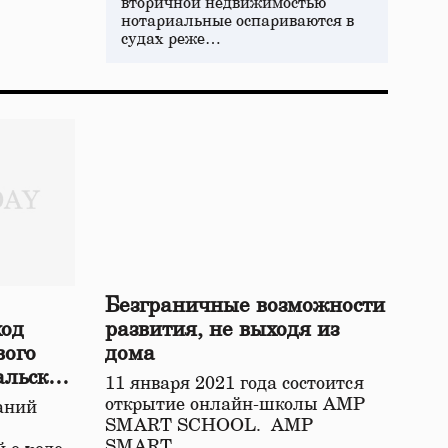
вторичной недвижимостью
нотариальные оспариваются в
судах реже…
Безграничные возможности
ход
развития, не выходя из
вого
дома
альской
11 января 2021 года состоится
открытие онлайн-школы АМР
аний
SMART SCHOOL. АМР
SMART…