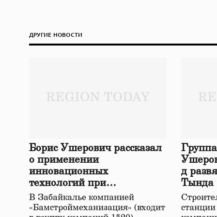
ДРУГИЕ НОВОСТИ
Борис Ушерович рассказал
Группа
о применении
Ушеров
инновационных
д разв
технологий при
Тында
строительстве нового моста
В Забайкалье компанией
Строител
в Забайкалье
«Бамстроймеханизация» (входит
станции