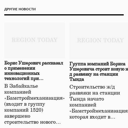
ДРУГИЕ НОВОСТИ
Борис Ушерович рассказал
Группа компаний Бориса
о применении
Ушеровича строит новую ж
инновационных
д развязку на станции
технологий при
Тында
строительстве нового моста
В Забайкалье
Строительство ж/д
в Забайкалье
компанией
развязки на станции
«Бамстроймеханизация»
Тында начато
(входит в группу
компанией
компаний 1520)
«Бамстроймеханизация
завершено
которая входит в…
строительство нового…