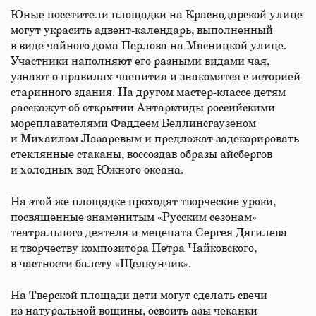
Юные посетители площадки на Краснодарской улице
могут украсить адвент-календарь, выполненный
в виде чайного дома Перлова на Мясницкой улице.
Участники наполняют его разными видами чая,
узнают о правилах чаепития и знакомятся с историей
старинного здания. На другом мастер-классе детям
расскажут об открытии Антарктиды российскими
мореплавателями Фаддеем Беллинсгаузеном
и Михаилом Лазаревым и предложат задекорировать
стеклянные стаканы, воссоздав образы айсбергов
и холодных вод Южного океана.
На этой же площадке проходят творческие уроки,
посвященные знаменитым «Русским сезонам»
театрального деятеля и мецената Сергея Дягилева
и творчеству композитора Петра Чайковского,
в частности балету «Щелкунчик».
На Тверской площади дети могут сделать свечи
из натуральной вощины, освоить азы чеканки