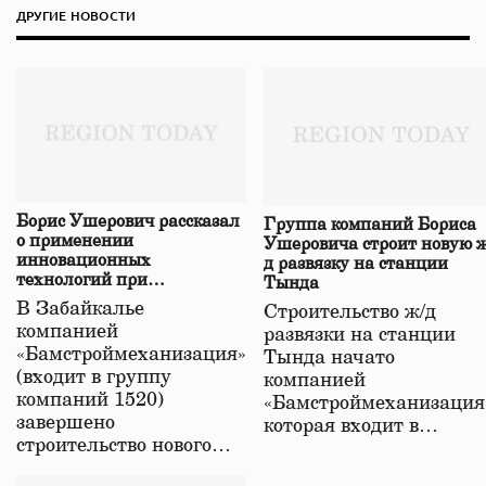
ДРУГИЕ НОВОСТИ
Борис Ушерович рассказал
Группа компаний Бориса
о применении
Ушеровича строит новую ж
инновационных
д развязку на станции
технологий при
Тында
строительстве нового моста
В Забайкалье
Строительство ж/д
в Забайкалье
компанией
развязки на станции
«Бамстроймеханизация»
Тында начато
(входит в группу
компанией
компаний 1520)
«Бамстроймеханизация
завершено
которая входит в…
строительство нового…