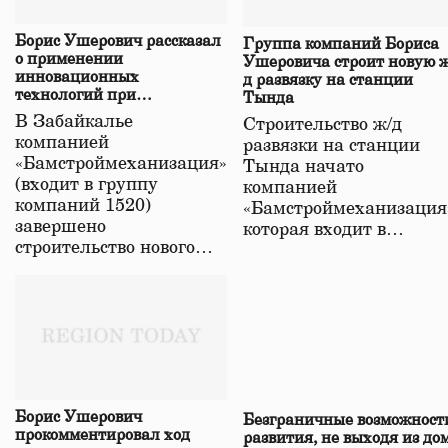
Борис Ушерович рассказал
Группа компаний Бориса
о применении
Ушеровича строит новую ж
инновационных
д развязку на станции
технологий при
Тында
строительстве нового моста
В Забайкалье
Строительство ж/д
в Забайкалье
компанией
развязки на станции
«Бамстроймеханизация»
Тында начато
(входит в группу
компанией
компаний 1520)
«Бамстроймеханизация
завершено
которая входит в…
строительство нового…
Борис Ушерович
Безграничные возможност
прокомментировал ход
развития, не выходя из до