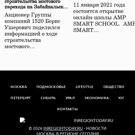
строительства мостового
11 января 2021 года
перехода на Забайкальской
состоится открытие
железной дороге
Акционер Группы
онлайн-школы АМР
компаний 1520 Борис
SMART SCHOOL. АМ
Ушерович поделился
SMART…
информацией о ходе
строительства
мостового…
МОСКВА
ПОДМОСКОВЬЕ
LIFESTYLE
ОБЩЕСТВО
ПЕТЕРБУРГ
СИБИРЬ
УРАЛ
ЭКОНОМИКА
ЮГ
КОНТАКТЫ
© 2026
INREGIONTODAY.RU
- НОВОСТИ
МОСКВА. В РЕГИОНЕ СЕГОДНЯ