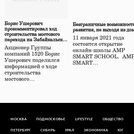
Борис Ушерович
Безграничные возможност
прокомментировал ход
развития, не выходя из до
строительства мостового
11 января 2021 года
перехода на Забайкальской
состоится открытие
железной дороге
Акционер Группы
онлайн-школы АМР
компаний 1520 Борис
SMART SCHOOL. АМ
Ушерович поделился
SMART…
информацией о ходе
строительства
мостового…
МОСКВА
ПОДМОСКОВЬЕ
LIFESTYLE
ОБЩЕСТВО
ПЕТЕРБУРГ
СИБИРЬ
УРАЛ
ЭКОНОМИКА
ЮГ