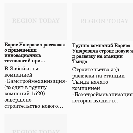
Борис Ушерович рассказал
Группа компаний Бориса
о применении
Ушеровича строит новую ж
инновационных
д развязку на станции
технологий при
Тында
строительстве нового моста
В Забайкалье
Строительство ж/д
в Забайкалье
компанией
развязки на станции
«Бамстроймеханизация»
Тында начато
(входит в группу
компанией
компаний 1520)
«Бамстроймеханизация
завершено
которая входит в…
строительство нового…