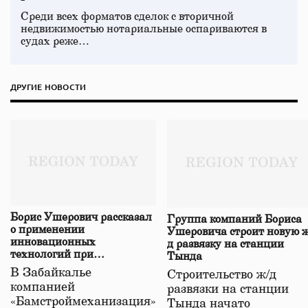
Среди всех форматов сделок с вторичной
недвижимостью нотариальные оспариваются в
судах реже…
ДРУГИЕ НОВОСТИ
Борис Ушерович рассказал
Группа компаний Бориса
о применении
Ушеровича строит новую ж
инновационных
д развязку на станции
технологий при
Тында
строительстве нового моста
В Забайкалье
Строительство ж/д
в Забайкалье
компанией
развязки на станции
«Бамстроймеханизация»
Тында начато