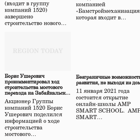
(входит в группу
компанией
компаний 1520)
«Бамстроймеханизация
завершено
которая входит в…
строительство нового…
Борис Ушерович
Безграничные возможност
прокомментировал ход
развития, не выходя из до
строительства мостового
11 января 2021 года
перехода на Забайкальской
состоится открытие
железной дороге
Акционер Группы
онлайн-школы АМР
компаний 1520 Борис
SMART SCHOOL. АМ
Ушерович поделился
SMART…
информацией о ходе
строительства
мостового…