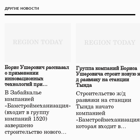
ДРУГИЕ НОВОСТИ
Борис Ушерович рассказал
Группа компаний Бориса
о применении
Ушеровича строит новую ж
инновационных
д развязку на станции
технологий при
Тында
строительстве нового моста
В Забайкалье
Строительство ж/д
в Забайкалье
компанией
развязки на станции
«Бамстроймеханизация»
Тында начато
(входит в группу
компанией
компаний 1520)
«Бамстроймеханизация
завершено
которая входит в…
строительство нового…