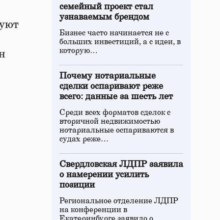
семейный проект стал
узнаваемым брендом
куют
Бизнес часто начинается не с
больших инвестиций, а с идеи, в
которую…
н
Почему нотариальные
сделки оспаривают реже
всего: данные за шесть лет
Среди всех форматов сделок с
вторичной недвижимостью
нотариальные оспариваются в
судах реже…
Свердловская ЛДПР заявила
о намерении усилить
позиции
Региональное отделение ЛДПР
на конференции в
Екатеринбурге заявило о