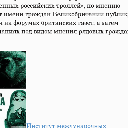
венных российских троллей», по мнению
» от имени граждан Великобритании публи
на форумах британских газет, а затем
зданиях под видом мнения рядовых гражда
Институт международных