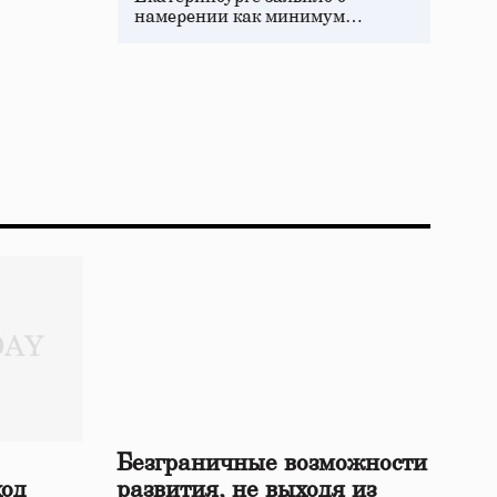
намерении как минимум…
Безграничные возможности
ход
развития, не выходя из