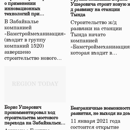
о применении
Ушеровича строит новую ж
инновационных
д развязку на станции
технологий при
Тында
строительстве нового моста
В Забайкалье
Строительство ж/д
в Забайкалье
компанией
развязки на станции
«Бамстроймеханизация»
Тында начато
(входит в группу
компанией
компаний 1520)
«Бамстроймеханизация
завершено
которая входит в…
строительство нового…
Борис Ушерович
Безграничные возможност
прокомментировал ход
развития, не выходя из до
строительства мостового
11 января 2021 года
перехода на Забайкальской
состоится открытие
железной дороге