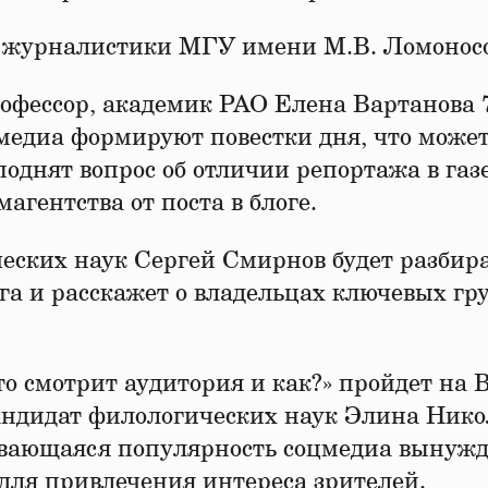
 журналистики МГУ имени М.В. Ломоносо
офессор, академик РАО Елена Вартанова 
 медиа формируют повестки дня, что може
однят вопрос об отличии репортажа в газе
агентства от поста в блоге.
еских наук Сергей Смирнов будет разбир
га и расскажет о владельцах ключевых гр
то смотрит аудитория и как?» пройдет на
андидат филологических наук Элина Нико
ивающаяся популярность соцмедиа вынужд
для привлечения интереса зрителей.