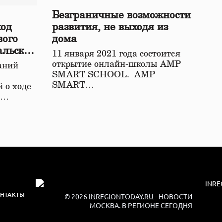
Безграничные возможности
ход
развития, не выходя из
вого
дома
альской
11 января 2021 года состоится
открытие онлайн-школы АМР
аний
SMART SCHOOL. АМР
SMART…
 о ходе
о…
НТАКТЫ
© 2026
INREGIONTODAY.RU
- НОВОСТИ
МОСКВА. В РЕГИОНЕ СЕГОДНЯ