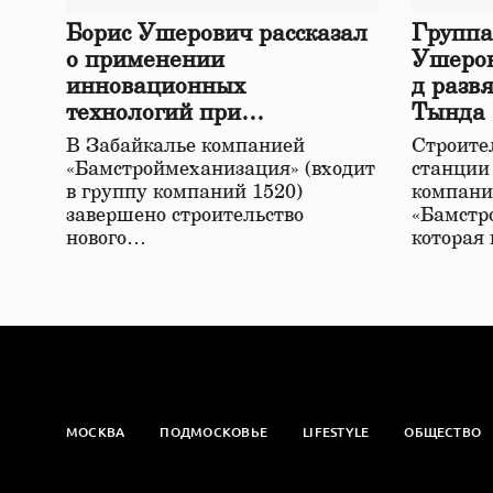
Борис Ушерович рассказал
Группа
о применении
Ушеров
инновационных
д разв
технологий при
Тында
строительстве нового моста
В Забайкалье компанией
Строител
в Забайкалье
«Бамстроймеханизация» (входит
станции
в группу компаний 1520)
компани
завершено строительство
«Бамстр
нового…
которая
МОСКВА
ПОДМОСКОВЬЕ
LIFESTYLE
ОБЩЕСТВО