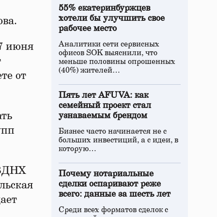
55% екатеринбуржцев
хотели бы улучшить свое
ва.
рабочее место
Аналитики сети сервисных
7 июня
офисов SOK выяснили, что
т
меньше половины опрошенных
(40%) жителей…
те от
Пять лет AFUVA: как
семейный проект стал
ать
узнаваемым брендом
упп
Бизнес часто начинается не с
больших инвестиций, а с идеи, в
которую…
 ВДНХ
Почему нотариальные
льская
сделки оспаривают реже
всего: данные за шесть лет
ает
Среди всех форматов сделок с