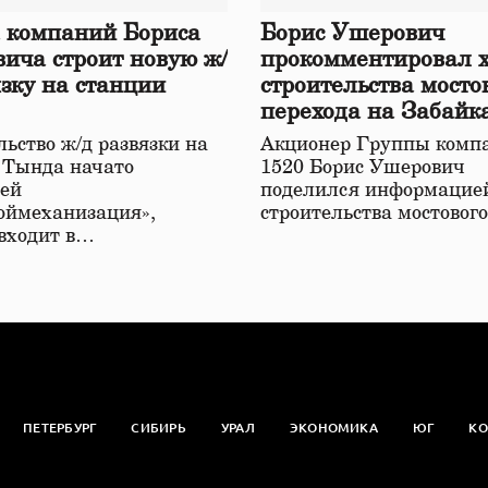
 компаний Бориса
Борис Ушерович
ича строит новую ж/
прокомментировал 
язку на станции
строительства мосто
перехода на Забайк
железной дороге
ьство ж/д развязки на
Акционер Группы комп
 Тында начато
1520 Борис Ушерович
ей
поделился информацией
оймеханизация»,
строительства мостовог
 входит в…
ПЕТЕРБУРГ
СИБИРЬ
УРАЛ
ЭКОНОМИКА
ЮГ
КО