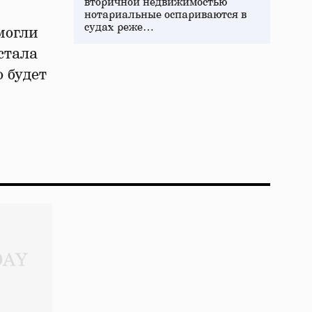
вторичной недвижимостью
нотариальные оспариваются в
судах реже…
могли
стала
 будет